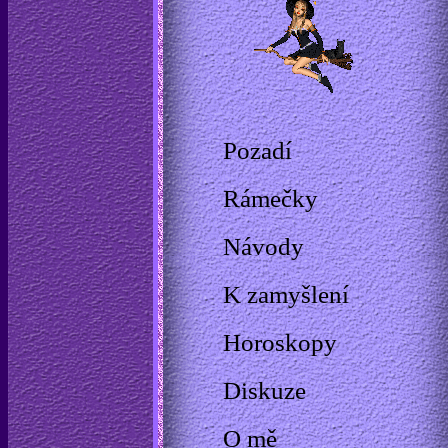
Pozadí
Rámečky
Návody
K zamyšlení
Horoskopy
Diskuze
O mě